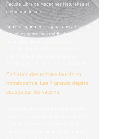
Faculté Libre de Médecines Naturelles et
d'Ethnomédecine.
Son enseignement original ouvrait sur de
nouvelles approches médicales et des
techniques de pointes permettant
l’élargissement de l’art de soigner et de
guérir, offrant une alternative à la
thérapeutique occidentale traditionnelle.
Chélation des métaux lourds en
homéopathie. Les 7 grands dégâts
causés par les vaccins.
Les métaux lourds sont naturellement
présents à de faibles doses dans la nature
et dans les organismes vivants. Mais,
dépassé un certain seuil, ils deviennent