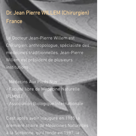
Dr. Jean Pierre WILLEM (Chirurgien)
France
Le Docteur Jean-Pierre Willem est
Chirurgien, anthropologue, spécialiste des
médecines traditionnelles. Jean-Pierre
Willem est président de plusieurs
institutions :
- Médecins Aux Pieds Nus
- Faculté libre de Médecine Naturelle
(FLMNE),
- Association Biologique Internationale
C'est après avoir inauguré en 1985 la
première chaire de Médecines Naturelles
à la Sorbonne, qu'il fonde en 1987, la