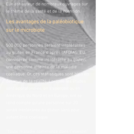
Elle est auteur de nombreux ouvrages sur
le thème de la santé et de la nutrition.
Les avantages de la paléobiotique
sur le microbiote
500 000 personnes seraient intolérantes
au gluten en France d'après l'AFDIAG. Est
considérée comme intolérante au gluten,
une personne atteinte de la maladie
coeliaque. Or, ces statistiques sont bien en
dessous de la réalité. Lorsque les études
sont approfondies, on s'aperçoit qu'en
Amérique du Nord et en Europe, ont se
rend compte qu'une personne sur 20
serait intolérante au gluten sans pour
autant être coeliaque.
"Toute maladie commence dans l'intestin"