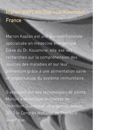
Marion KAPLAN (bio-nutritionniste)
France
Marion Kaplan est une bio-nutritionniste
spécialisée en médecine énergétique.
Élève du Dr. Kousmine, elle axe ses
recherches sur la compréhension des
sources des maladies et sur leur
prévention grâce à une alimentation saine
et respectueuse du système immunitaire.
S'appuyant sur des technologies de pointe,
Marion a développé le concept de
"Nutrition Quantique" et organise depuis
2010 le Congrès National de Thérapie
Quantique.