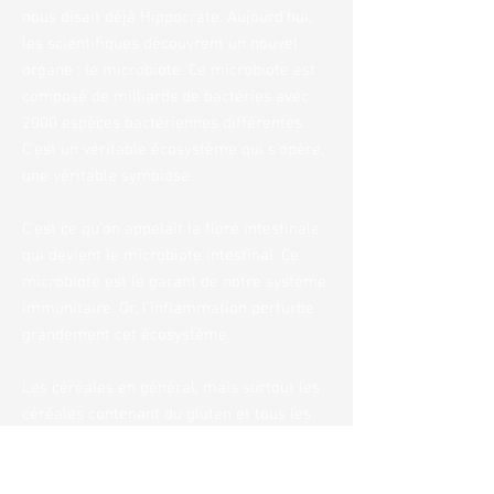
nous disait déjà Hippocrate. Aujourd'hui,
les scientifiques découvrent un nouvel
organe : le microbiote. Ce microbiote est
composé de milliards de bactéries avec
2000 espèces bactériennes différentes.
C'est un véritable écosystème qui s'opère,
une véritable symbiose.
C'est ce qu'on appelait la flore intestinale
qui devient le microbiote intestinal. Ce
microbiote est le garant de notre système
immunitaire. Or, l'inflammation perturbe
grandement cet écosystème.
Les céréales en général, mais surtout les
céréales contenant du gluten et tous les
sucres, entraînent une inflammation qui, si
elle n'est pas traitée, entraînera un