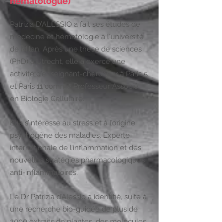
hématologue)
Patrizia D’ALESSIO a fait ses études de
médecine et hématologie à l'université
de Milan. Après une thèse de sciences
(PhD) à Utrecht, elle a exercé une
activité d'enseignant-chercheur à Paris 5
et Paris 11 comme Professeur Associé
en Biologie Cellulaire.
Elle s’intéresse au stress et à l’origine
psychogène des maladies. Experte
internationale de l’inflammation et des
nouvelles stratégies pharmacologiques
anti-inflammatoires,
Le Dr Patrizia d’Alessio a identifié, suite à
une recherche bio-guidée de plus de
2000 extraits de plantes, des molécules