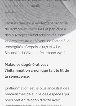
capables de combattre le stress
cellulaire.
Patrizia d'Alessio a également organisé
de nombreux colloques et participé à
des ouvrages transdisciplinaires, dont
«L'Architecture du Vivant: de Platon à la
tenségrité» (Brepols 2007) et « La
Sinuosité du Vivant » (Hermann 2012).
Maladies dégénératives :
l'inflammation chronique fait le lit de
la sénescence.
L’inflammation est le plus ancestral des
mécanismes de survie des espèces qui
nous met en relation directe avec