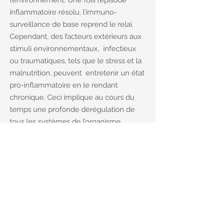
l’environnement. Une fois l’épisode
inflammatoire résolu, l’immuno-
surveillance de base reprend le relai.
Cependant, des facteurs extérieurs aux
stimuli environnementaux, infectieux
ou traumatiques, tels que le stress et la
malnutrition, peuvent entretenir un état
pro-inflammatoire en le rendant
chronique. Ceci implique au cours du
temps une profonde dérégulation de
tous les systèmes de l’organisme,
digestifs, cardio-métaboliques,
neuronaux… Une altération de la
régulation même de la sénescence
réplicative s’installe en privilégiant son
phénotype sécrétoire, le SASP, qui
entretient ces dysfonctionnements.
L’inflammation chronique est aussi