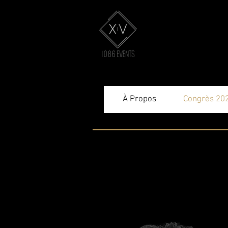
À Propos
Congrès 20