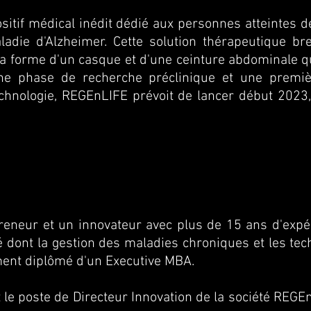
itif médical inédit dédié aux personnes atteintes 
adie d'Alzheimer. Cette solution thérapeutique br
la forme d'un casque et d'une ceinture abdominale qui
une phase de recherche préclinique et une premiè
echnologie, REGEnLIFE prévoit de lancer début 2023,
é en double aveugle sur les patients atteints de l
preneur et un innovateur avec plus de 15 ans d'expé
 dont la gestion des maladies chroniques et les tec
ement diplômé d'un Executive MBA.
le poste de Directeur Innovation de la société REGEn