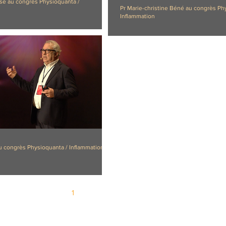
sse au congrès Physioquanta /
Pr Marie-christine Béné au congrès Ph
Inflammation
au congrès Physioquanta / Inflammation
1
2
3
4