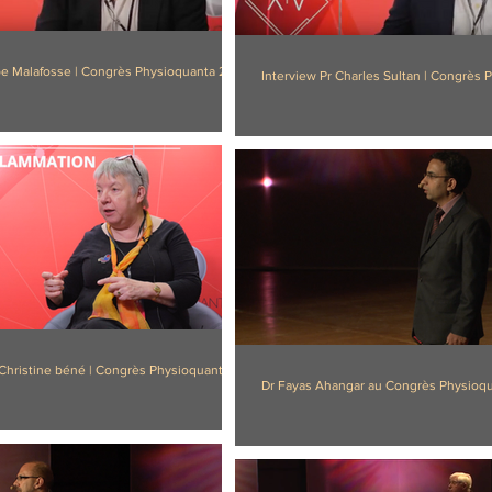
ppe Malafosse | Congrès Physioquanta 2017
Interview Pr Charles Sultan | Congrès 
-Christine béné | Congrès Physioquanta
Dr Fayas Ahangar au Congrès Physioqu