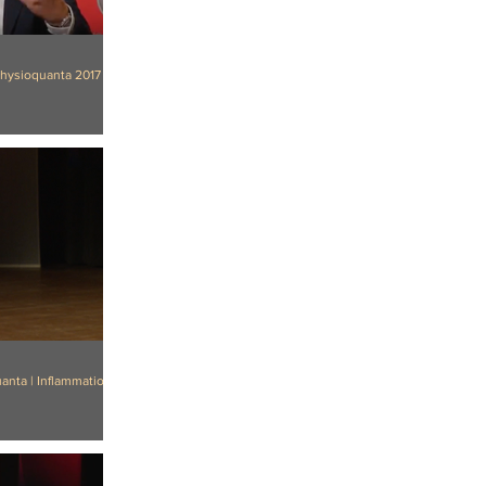
Physioquanta 2017
anta | Inflammation