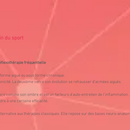
in du sport
flexothérapie fréquentielle
 forme aiguë ou sous forme chronique.
onicité. La deuxième verra son évolution se rehausser d’acmées aiguës.
ire comme son ombre et est un facteurs d’auto-entretien de l’inflammation. 
dre à une certaine efficacité.
lternative aux thérapies classiques. Elle repose sur des bases neuro-anato