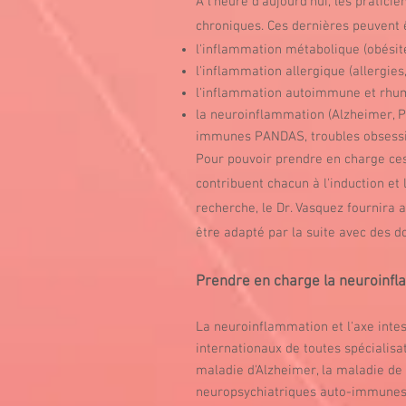
À l'heure d'aujourd'hui, les pratic
chroniques. Ces dernières peuvent 
l'inflammation métabolique (obésité
l'inflammation allergique (allergies
l'inflammation autoimmune et rhuma
la neuroinflammation (Alzheimer, Pa
immunes PANDAS, troubles obsessio
Pour pouvoir prendre en charge ces 
contribuent chacun à l'induction et
recherche, le Dr. Vasquez fournira 
être adapté par la suite avec des d
Prendre en charge la neuroinflam
​La neuroinflammation et l'axe inte
internationaux de toutes spécialisat
maladie d'Alzheimer, la maladie de P
neuropsychiatriques auto-immunes P