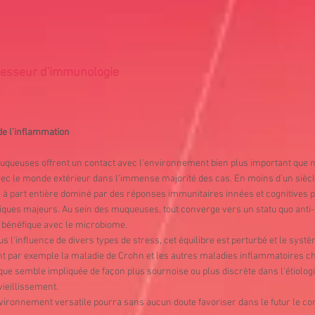
ofesseur d'immunologie
de l'inflammation
uqueuses offrent un contact avec l’environnement bien plus important que n
 le monde extérieur dans l’immense majorité des cas. En moins d’un siècl
 part entière dominé par des réponses immunitaires innées et cognitives p
iques majeurs. Au sein des muqueuses, tout converge vers un statu quo an
 bénéfique avec le microbiome.
us l’influence de divers types de stress, cet équilibre est perturbé et le syst
 par exemple la maladie de Crohn et les autres maladies inflammatoires chro
esque semble impliquée de façon plus sournoise ou plus discrète dans l’étiolog
ieillissement.
ironnement versatile pourra sans aucun doute favoriser dans le futur le c