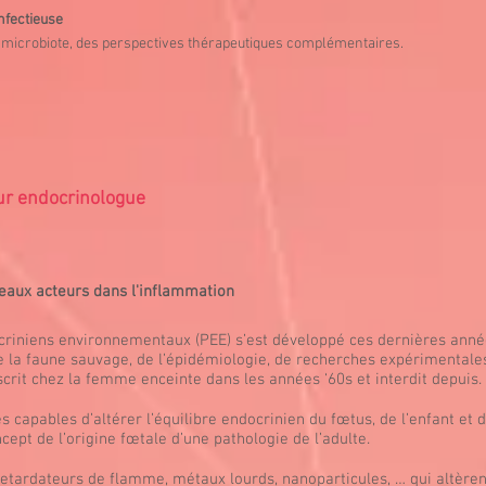
nfectieuse
le microbiote, des perspectives thérapeutiques complémentaires.
eur endocrinologue
eaux acteurs dans l'inflammation
riniens environnementaux (PEE) s’est développé ces dernières année
e la faune sauvage, de l’épidémiologie, de recherches expérimentale
crit chez la femme enceinte dans les années ‘60s et interdit depuis.
capables d’altérer l’équilibre endocrinien du fœtus, de l’enfant et de
ept de l’origine fœtale d’une pathologie de l’adulte.
, retardateurs de flamme, métaux lourds, nanoparticules, … qui altèren