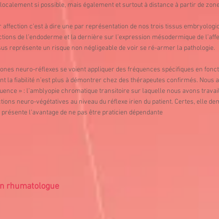
localement si possible, mais également et surtout à distance à partir de zone
ar affection c'est à dire une par représentation de nos trois tissus embryologi
ctions de l’endoderme et la dernière sur l’expression mésodermique de l’affect
us représente un risque non négligeable de voir se ré-armer la pathologie.
zones neuro-réflexes se voient appliquer des fréquences spécifiques en foncti
t la fiabilité n’est plus à démontrer chez des thérapeutes confirmés. Nous 
quence » : l’amblyopie chromatique transitoire sur laquelle nous avons trav
actions neuro-végétatives au niveau du réflexe irien du patient. Certes, elle
e présente l’avantage de ne pas être praticien dépendante
in rhumatologue