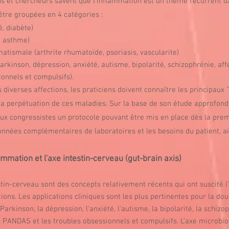
iens et chercheurs savent que l'inflammation est un thème récurrent 
être groupées en 4 catégories :
, diabète)
, asthme)
tismale (arthrite rhumatoïde, psoriasis, vascularite)
rkinson, dépression, anxiété, autisme, bipolarité, schizophrénie, af
nnels et compulsifs).
diverses affections, les praticiens doivent connaître les principaux
 la perpétuation de ces maladies. Sur la base de son étude approfondi
aux congressistes un protocole pouvant être mis en place dès la prem
onnées complémentaires de laboratoires et les besoins du patient, ai
mation et l'axe intestin-cerveau (gut-brain axis)
stin-cerveau sont des concepts relativement récents qui ont suscité l'
ions. Les applications cliniques sont les plus pertinentes pour la dou
arkinson, la dépression, l'anxiété, l'autisme, la bipolarité, la schizop
ANDAS et les troubles obsessionnels et compulsifs. L'axe microbio