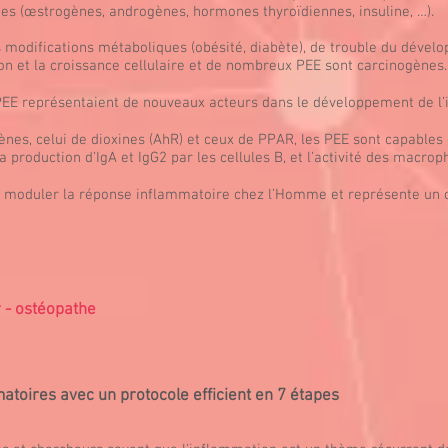
nes (œstrogènes, androgènes, hormones thyroïdiennes, insuline, …).
modifications métaboliques (obésité, diabète), de trouble du dévelop
tion et la croissance cellulaire et de nombreux PEE sont carcinogènes.
PEE représentaient de nouveaux acteurs dans le développement de l’
nes, celui de dioxines (AhR) et ceux de PPAR, les PEE sont capables 
 production d’IgA et IgG2 par les cellules B, et l’activité des macrop
e moduler la réponse inflammatoire chez l’Homme et représente un 
r - ostéopathe
atoires avec un protocole efficient en 7 étapes