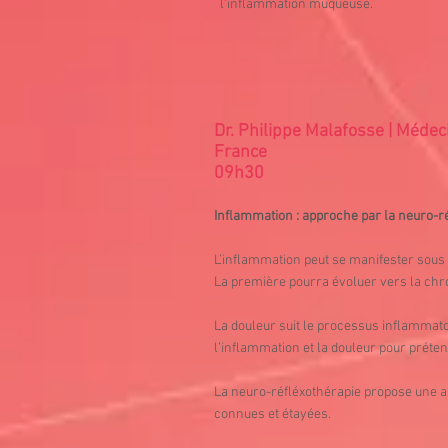
l‘inflammation muqueuse.
Dr. Philippe Malafosse | Médec
France
09h30
Inflammation : approche par la neuro-ré
L’inflammation peut se manifester sous
La première pourra évoluer vers la chr
La douleur suit le processus inflammato
l’inflammation et la douleur pour préten
La neuro-réfléxothérapie propose une a
connues et étayées.