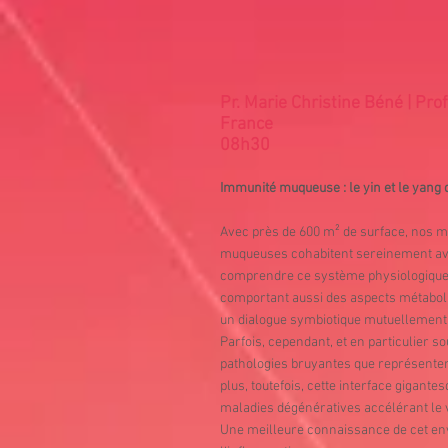
Pr. Marie Christine Béné | Pr
France
08h30
Immunité muqueuse : le yin et le yang 
Avec près de 600 m² de surface, nos m
muqueuses cohabitent sereinement avec
comprendre ce système physiologique à
comportant aussi des aspects métabol
un dialogue symbiotique mutuellement
Parfois, cependant, et en particulier so
pathologies bruyantes que représentent
plus, toutefois, cette interface gigant
maladies dégénératives accélérant le v
Une meilleure connaissance de cet env