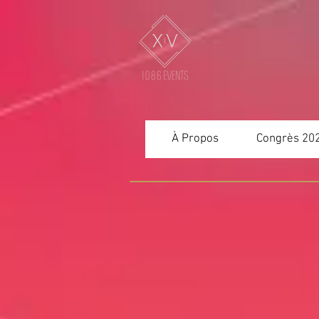
À Propos
Congrès 20