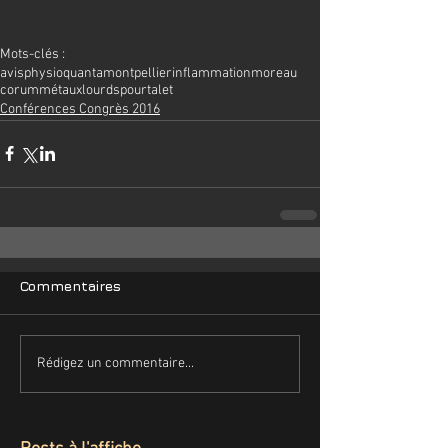
Mots-clés :
avis
physioquanta
montpellier
inflammation
moreau
corum
métauxlourds
pourtalet
Conférences Congrès 2016
Commentaires
Rédigez un commentaire...