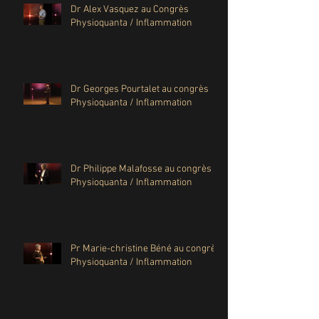
Dr Alex Vasquez au Congrès
Physioquanta / Inflammation
Dr Georges Pourtalet au congrès
Physioquanta / Inflammation
Dr Philippe Malafosse au congrès
Physioquanta / Inflammation
Pr Marie-christine Béné au congrès
Physioquanta / Inflammation