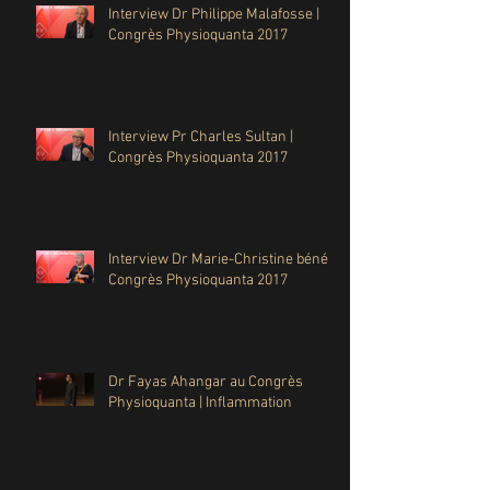
Interview Dr Philippe Malafosse |
Congrès Physioquanta 2017
Interview Pr Charles Sultan |
Congrès Physioquanta 2017
Interview Dr Marie-Christine béné |
Congrès Physioquanta 2017
Dr Fayas Ahangar au Congrès
Physioquanta | Inflammation