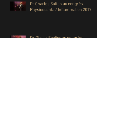
Pr Charles Sultan au congrès
Physioquanta / Inflammation 2017
Dr Olivier Soulier au congrès
Physioquanta / Inflammation 2017
Archives
février 2018
(3)
3 posts
janvier 2018
(2)
2 posts
décembre 2017
(5)
5 posts
novembre 2017
(2)
2 posts
août 2017
(1)
1 post
décembre 2016
(1)
1 post
novembre 2016
(17)
17 posts
Rechercher par Tags