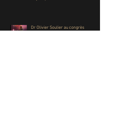
Dr Olivier Soulier au congrès
Physioquanta / Inflammation 2017
Archives
février 2018
(3)
3 posts
janvier 2018
(2)
2 posts
décembre 2017
(5)
5 posts
novembre 2017
(2)
2 posts
août 2017
(1)
1 post
décembre 2016
(1)
1 post
novembre 2016
(17)
17 posts
Rechercher par Tags