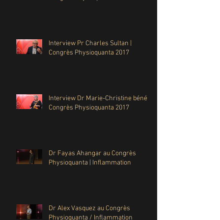
Interview Pr Charles Sultan |
Congrès Physioquanta 2017
Interview Dr Marie-Christine béné |
Congrès Physioquanta 2017
Dr Fayas Ahangar au Congrès
Physioquanta | Inflammation
Dr Alex Vasquez au Congrès
Physioquanta / Inflammation