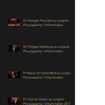
Dr Georges Pourtalet au congrès
Physioquanta / Inflammation
Dr Philippe Malafosse au congrès
Physioquanta / Inflammation
Pr Marie-christine Béné au congrès
Physioquanta / Inflammation
Pr Charles Sultan au congrès
Physioquanta / Inflammation 2017