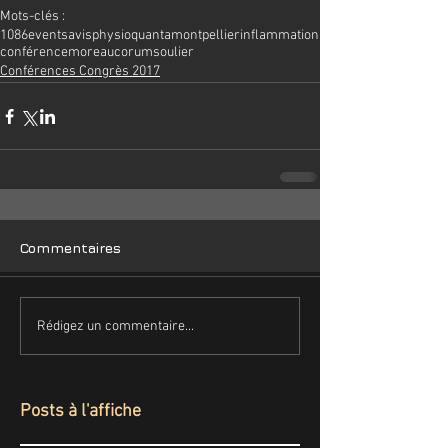
Mots-clés :
1086events
avis
physioquanta
montpellier
inflammation
conférence
moreau
corum
soulier
Conférences Congrès 2017
Commentaires
Rédigez un commentaire...
Posts à l'affiche